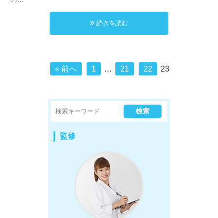
続きを読む
« 前へ
1
…
21
22
23
監修