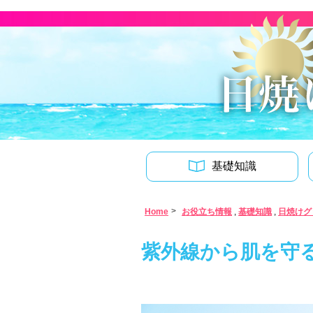
基礎知識
Home
お役立ち情報
,
基礎知識
,
日焼けグ
紫外線から肌を守