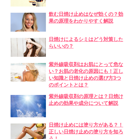
飲む日焼け止めはなぜ効くの？効
果の原理をわかりやすく解説
日焼けによるシミはどう対策した
らいいの？
紫外線吸収剤はお肌にとって危な
い？お肌の老化の原因にも！正し
い知識と日焼け止めの選び方3つ
のポイントとは？
紫外線吸収剤の原理とは？日焼け
止めの効果や成分について解説
日焼け止めには塗り方がある？！
正しい日焼け止めの塗り方を知ろ
う！